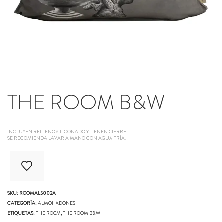
THE ROOM B&W
INCLUYEN RELLENO SILICONADO Y TIENEN CIERRE.
SE RECOMIENDA LAVAR A MANO CON AGUA FRÍA.
SKU:
ROOMAL5002A
CATEGORÍA:
ALMOHADONES
ETIQUETAS:
THE ROOM
,
THE ROOM B&W